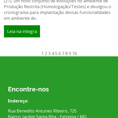
(27), um novo conjunto de evoluções no ambiente de
Produção Restrita (Homologação/Testes) e divulgou o
cronograma para implantação dessas funcionalidades
em ambiente de...
Leia na integra
1
2
3
4
5
6
7
8
9
10
Encontre-nos
Endereço:
Rua Benedito Antunes Ribeiro, 725
Bairro: Jardim Santa Rita - Extrema / MG